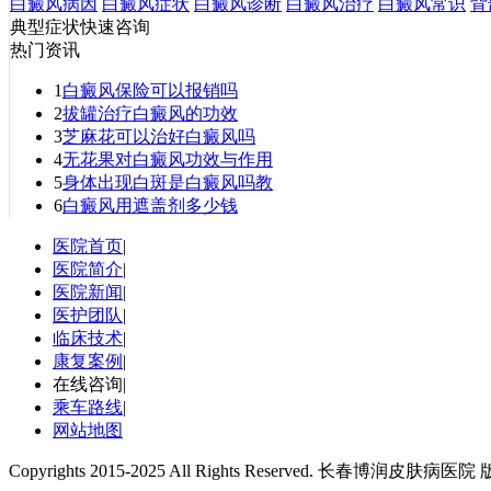
白癜风病因
白癜风症状
白癜风诊断
白癜风治疗
白癜风常识
背
典型症状快速咨询
热门资讯
1
白癜风保险可以报销吗
2
拔罐治疗白癜风的功效
3
芝麻花可以治好白癜风吗
4
无花果对白癜风功效与作用
5
身体出现白斑是白癜风吗教
6
白癜风用遮盖剂多少钱
医院首页
|
医院简介
|
医院新闻
|
医护团队
|
临床技术
|
康复案例
|
在线咨询
|
乘车路线
|
网站地图
Copyrights 2015-2025 All Rights Reserved