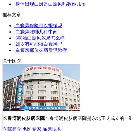
·身体出现白斑是白癜风吗教你几招
推荐文章
·白癜风保险可以报销吗
·白癜风吃哪几种中药
·308治白癜风效果怎么样
·20岁有可能得白癜风吗
·白癜风部位抹药后轻微痒
关于医院
长春博润皮肤病医院
长春博润皮肤病医院是东北正式成立的一
医院简介
名医专家
临床技术