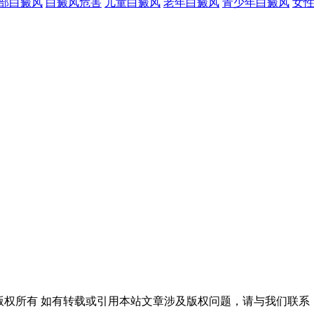
部白癜风
白癜风危害
儿童白癜风
老年白癜风
青少年白癜风
女
. 长春博润皮肤病医院 版权所有 如有转载或引用本站文章涉及版权问题，请与我们联系