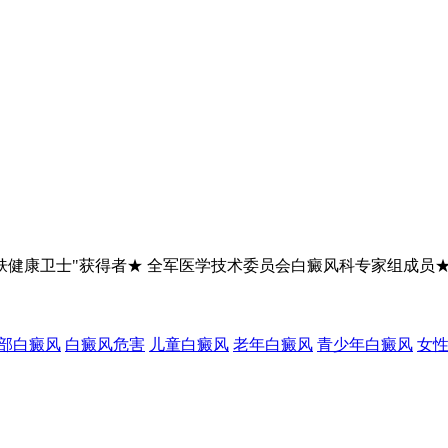
肤健康卫士"获得者★ 全军医学技术委员会白癜风科专家组成员
部白癜风
白癜风危害
儿童白癜风
老年白癜风
青少年白癜风
女