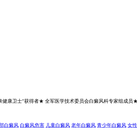
肤健康卫士"获得者★ 全军医学技术委员会白癜风科专家组成员
部白癜风
白癜风危害
儿童白癜风
老年白癜风
青少年白癜风
女