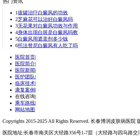
热门资讯
1
拔罐治疗白癜风的功效
2
芝麻花可以治好白癜风吗
3
无花果对白癜风功效与作用
4
身体出现白斑是白癜风吗教
5
白癜风用遮盖剂多少钱
6
托法替尼白癜风有人吃了吗
医院首页
|
医院简介
|
医院新闻
|
医护团队
|
临床技术
|
康复案例
|
在线咨询
|
乘车路线
|
网站地图
Copyrights 2015-2025 All Rights Reserved
医院地址:长春市南关区大经路356号1-7层（大经路与四马路交汇处） 