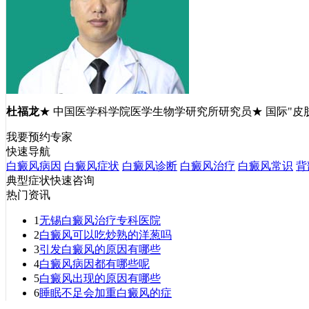
杜福龙
★ 中国医学科学院医学生物学研究所研究员★ 国际"皮
我要预约专家
快速导航
白癜风病因
白癜风症状
白癜风诊断
白癜风治疗
白癜风常识
背
典型症状快速咨询
热门资讯
1
无锡白癜风治疗专科医院
2
白癜风可以吃炒熟的洋葱吗
3
引发白癜风的原因有哪些
4
白癜风病因都有哪些呢
5
白癜风出现的原因有哪些
6
睡眠不足会加重白癜风的症