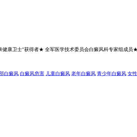
肤健康卫士"获得者★ 全军医学技术委员会白癜风科专家组成员
部白癜风
白癜风危害
儿童白癜风
老年白癜风
青少年白癜风
女