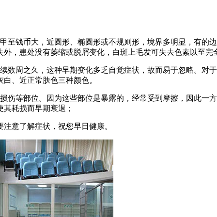
指甲至钱币大，近圆形、椭圆形或不规则形，境界多明显，有的
失外，患处没有萎缩或脱屑变化，白斑上毛发可失去色素以至完
持续数周之久，这种早期变化多乏自觉症状，故而易于忽略。对
灰白、近正常肤色三种颜色。
磨损伤等部位。因为这些部位是暴露的，经常受到摩擦，因此一
使其耗损而早期衰退；
要注意了解症状，祝您早日健康。