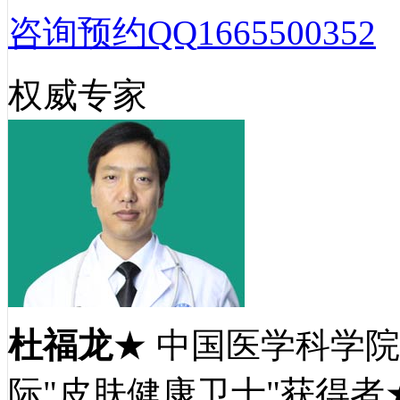
咨询预约QQ
1665500352
权威专家
杜福龙
★ 中国医学科学
际"皮肤健康卫士"获得者