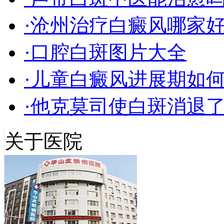
·沧州治疗白癜风哪家
·口腔白斑图片大全
·儿童白癜风进展期如
·他克莫司使白斑消退
关于医院