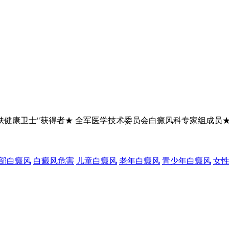
肤健康卫士"获得者★ 全军医学技术委员会白癜风科专家组成员
部白癜风
白癜风危害
儿童白癜风
老年白癜风
青少年白癜风
女