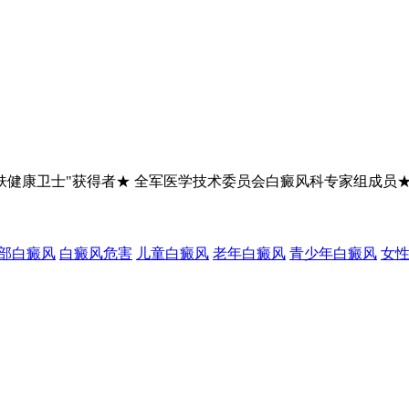
肤健康卫士"获得者★ 全军医学技术委员会白癜风科专家组成员
部白癜风
白癜风危害
儿童白癜风
老年白癜风
青少年白癜风
女