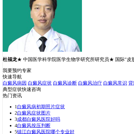
杜福龙
★ 中国医学科学院医学生物学研究所研究员★ 国际"皮
我要预约专家
快速导航
白癜风病因
白癜风症状
白癜风诊断
白癜风治疗
白癜风常识
背
典型症状快速咨询
热门资讯
1
白癜风病初期照片症状
2
白癜风症状图片
3
成都白癜风医院好吗
4
白癜风按压判断
5
镇江白癜风医院哪个专业好